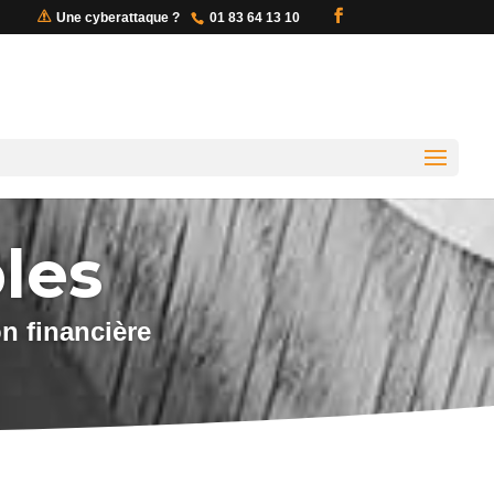
Une cyberattaque ?
01 83 64 13 10
les
on financière