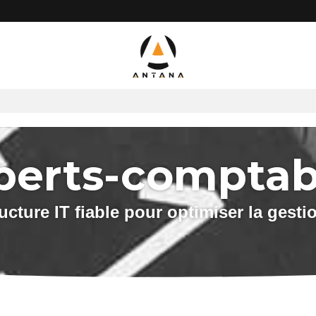
perts-comptab
ucture IT fiable pour optimiser la gesti