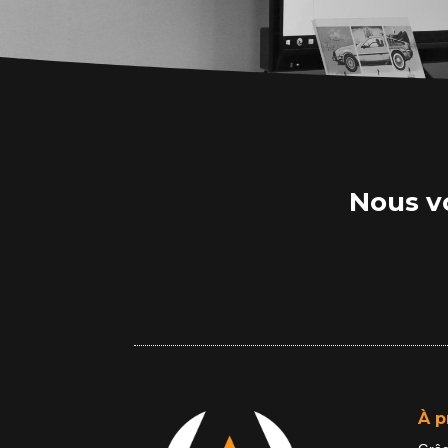
Nous vo
À p